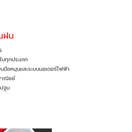
ันฝน
ร
าใบทุกประเภท
บบมือหมุนและระบบมอเตอร์ไฟฟ้า
พาณิชย์
รปฐม