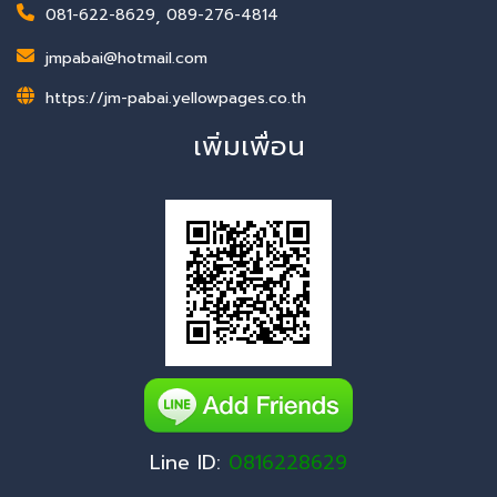
081-622-8629
,
089-276-4814
jmpabai@hotmail.com
https://jm-pabai.yellowpages.co.th
เพิ่มเพื่อน
Line ID:
0816228629