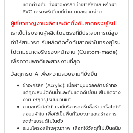
แตกต่างกัน ทั้งผ้าอะคริลิคนำเข้าสีสดใส หรือผ้า
PVC เกรดพรีเมียมที่ทำความสะอาดง่าย
ผู้เชี่ยวชาญงานผลิตและติดตั้งกันสาดทรงยุโรป
เราเป็นโรงงานผู้ผลิตโดยตรงที่มีประสบการณ์สูง
ทำให้สามารถ รับผลิตติดตั้งกันสาดผ้าใบทรงยุโรป
ได้ตามขนาดจริงของหน้างาน (Custom-made)
เพื่อความพอดีและสวยงามที่สุด
วัสดุเกรด A เพื่อความสวยงามที่ยั่งยืน
ผ้าอะคริลิค (Acrylic): เนื้อผ้านุ่มนวลคล้ายผ้าทอ
แต่คุณสมบัติกันน้ำและกันแดดดีเยี่ยม สีไม่ซีดจาง
ง่าย ให้ลุคยุโรปขนานแท้
งานสกรีนโลโก้: เรามีบริการสกรีนชื่อร้านหรือโลโก้
ลงบนผ้าใบ เพื่อใช้เป็นพื้นที่โฆษณาและสร้างการ
จดจำแบรนด์ไปในตัว
ระบบโครงสร้างคุณภาพ: เลือกใช้วัสดุที่ไม่เป็นสนิม