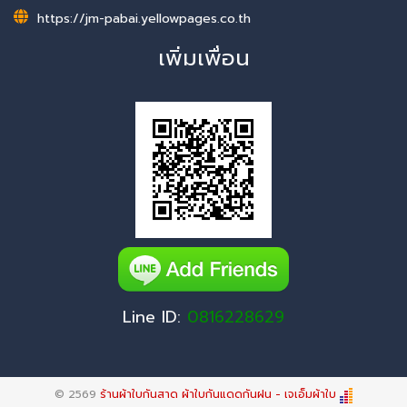
https://jm-pabai.yellowpages.co.th
เพิ่มเพื่อน
Line ID:
0816228629
© 2569
ร้านผ้าใบกันสาด ผ้าใบกันแดดกันฝน - เจเอ็มผ้าใบ