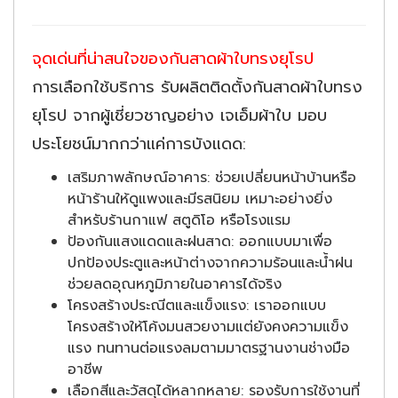
จุดเด่นที่น่าสนใจของกันสาดผ้าใบทรงยุโรป
การเลือกใช้บริการ รับผลิตติดตั้งกันสาดผ้าใบทรง
ยุโรป จากผู้เชี่ยวชาญอย่าง เจเอ็มผ้าใบ มอบ
ประโยชน์มากกว่าแค่การบังแดด:
เสริมภาพลักษณ์อาคาร: ช่วยเปลี่ยนหน้าบ้านหรือ
หน้าร้านให้ดูแพงและมีรสนิยม เหมาะอย่างยิ่ง
สำหรับร้านกาแฟ สตูดิโอ หรือโรงแรม
ป้องกันแสงแดดและฝนสาด: ออกแบบมาเพื่อ
ปกป้องประตูและหน้าต่างจากความร้อนและน้ำฝน
ช่วยลดอุณหภูมิภายในอาคารได้จริง
โครงสร้างประณีตและแข็งแรง: เราออกแบบ
โครงสร้างให้โค้งมนสวยงามแต่ยังคงความแข็ง
แรง ทนทานต่อแรงลมตามมาตรฐานงานช่างมือ
อาชีพ
เลือกสีและวัสดุได้หลากหลาย: รองรับการใช้งานที่